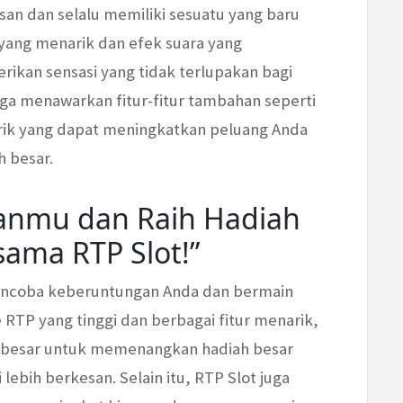
san dan selalu memiliki sesuatu yang baru
 yang menarik dan efek suara yang
ikan sensasi yang tidak terlupakan bagi
juga menawarkan fitur-fitur tambahan seperti
rik yang dapat meningkatkan peluang Anda
 besar.
anmu dan Raih Hadiah
rsama RTP Slot!”
mencoba keberuntungan Anda dan bermain
e RTP yang tinggi dan berbagai fitur menarik,
h besar untuk memenangkan hadiah besar
ebih berkesan. Selain itu, RTP Slot juga