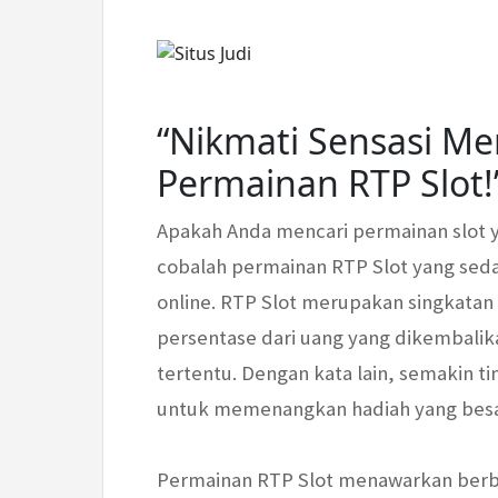
“Nikmati Sensasi M
Permainan RTP Slot!
Apakah Anda mencari permainan slot y
cobalah permainan RTP Slot yang seda
online. RTP Slot merupakan singkatan 
persentase dari uang yang dikembali
tertentu. Dengan kata lain, semakin ti
untuk memenangkan hadiah yang besa
Permainan RTP Slot menawarkan berba