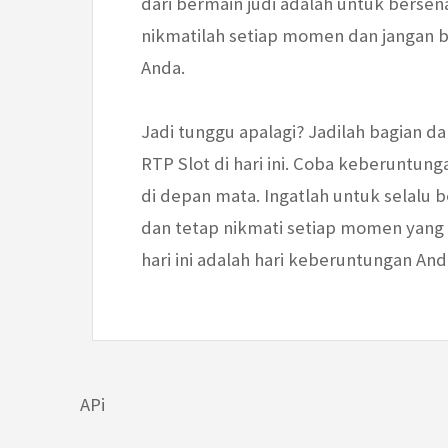
dari bermain judi adalah untuk berse
nikmatilah setiap momen dan jangan 
Anda.
Jadi tunggu apalagi? Jadilah bagian d
RTP Slot di hari ini. Coba keberuntun
di depan mata. Ingatlah untuk selalu 
dan tetap nikmati setiap momen yang
hari ini adalah hari keberuntungan An
APi