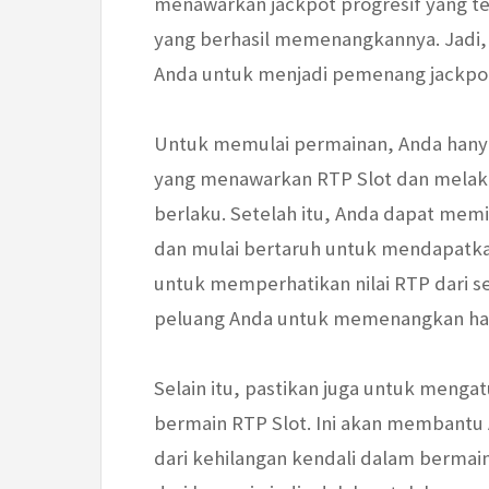
menawarkan jackpot progresif yang t
yang berhasil memenangkannya. Jadi, s
Anda untuk menjadi pemenang jackpot
Untuk memulai permainan, Anda hanya p
yang menawarkan RTP Slot dan melaku
berlaku. Setelah itu, Anda dapat memi
dan mulai bertaruh untuk mendapatka
untuk memperhatikan nilai RTP dari 
peluang Anda untuk memenangkan had
Selain itu, pastikan juga untuk menga
bermain RTP Slot. Ini akan membantu
dari kehilangan kendali dalam bermain