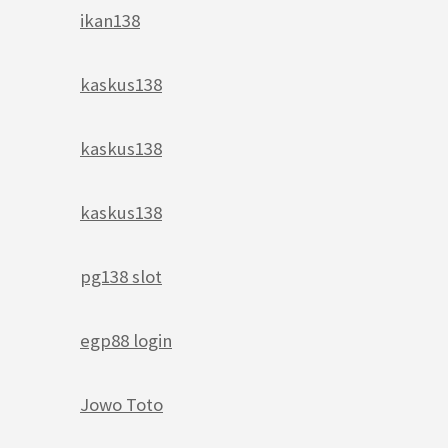
ikan138
kaskus138
kaskus138
kaskus138
pg138 slot
egp88 login
Jowo Toto