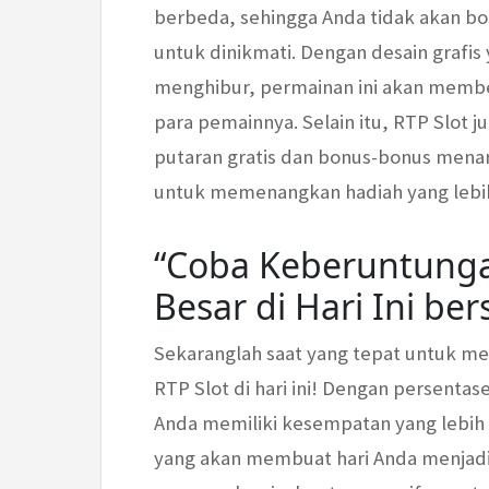
berbeda, sehingga Anda tidak akan bo
untuk dinikmati. Dengan desain grafis
menghibur, permainan ini akan member
para pemainnya. Selain itu, RTP Slot 
putaran gratis dan bonus-bonus mena
untuk memenangkan hadiah yang lebih
“Coba Keberuntung
Besar di Hari Ini be
Sekaranglah saat yang tepat untuk 
RTP Slot di hari ini! Dengan persentas
Anda memiliki kesempatan yang lebi
yang akan membuat hari Anda menjadi l