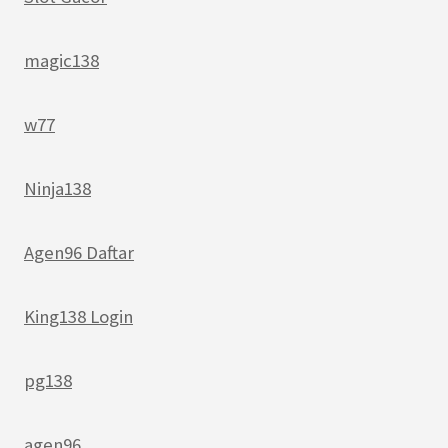
magic138
w77
Ninja138
Agen96 Daftar
King138 Login
pg138
agen96