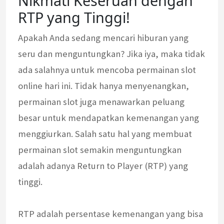
Nikmati Keseruan dengan
RTP yang Tinggi!
Apakah Anda sedang mencari hiburan yang
seru dan menguntungkan? Jika iya, maka tidak
ada salahnya untuk mencoba permainan slot
online hari ini. Tidak hanya menyenangkan,
permainan slot juga menawarkan peluang
besar untuk mendapatkan kemenangan yang
menggiurkan. Salah satu hal yang membuat
permainan slot semakin menguntungkan
adalah adanya Return to Player (RTP) yang
tinggi.
RTP adalah persentase kemenangan yang bisa