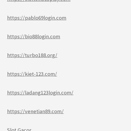
https://pablo69login.com
https://bio88login.com
https://turbo188.org/
https://kiet-123.com/
https://ladang123login.com/
https://venetian89.com/
Slot Gacor