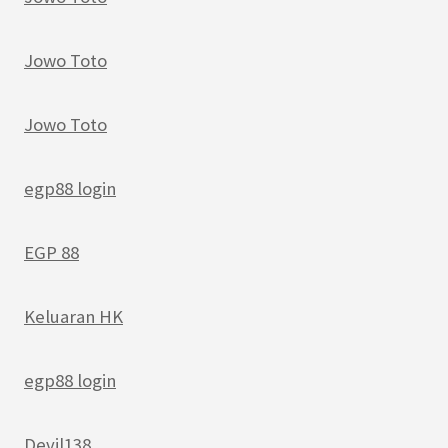
Jowo Toto
Jowo Toto
egp88 login
EGP 88
Keluaran HK
egp88 login
Devil138