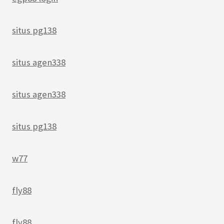
situs pg138
situs agen338
situs agen338
situs pg138
w77
fly88
fly88