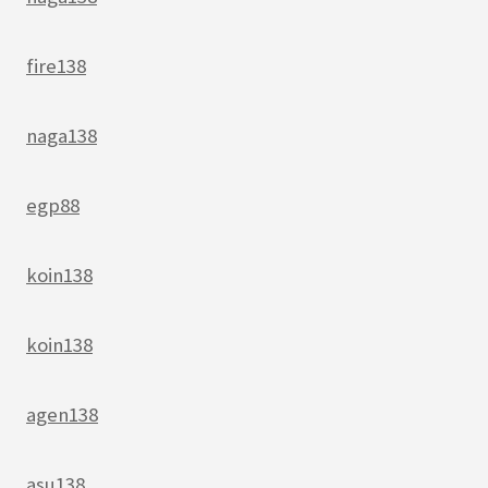
fire138
naga138
egp88
koin138
koin138
agen138
asu138