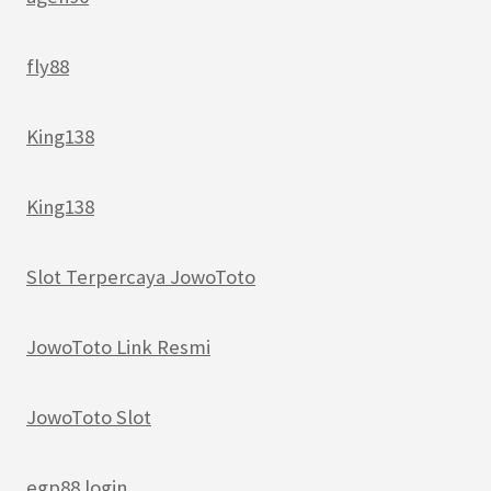
fly88
King138
King138
Slot Terpercaya JowoToto
JowoToto Link Resmi
JowoToto Slot
egp88 login