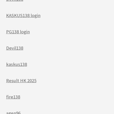
KASKUS138 login
PG138 login
Devil138
kaskus138
Result HK 2025
fire138
agen96