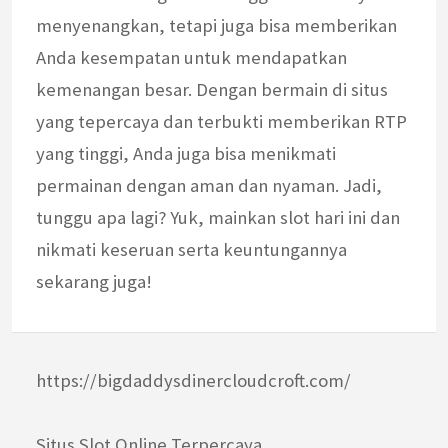
menyenangkan, tetapi juga bisa memberikan
Anda kesempatan untuk mendapatkan
kemenangan besar. Dengan bermain di situs
yang tepercaya dan terbukti memberikan RTP
yang tinggi, Anda juga bisa menikmati
permainan dengan aman dan nyaman. Jadi,
tunggu apa lagi? Yuk, mainkan slot hari ini dan
nikmati keseruan serta keuntungannya
sekarang juga!
https://bigdaddysdinercloudcroft.com/
Situs Slot Online Terpercaya