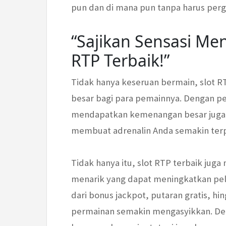
pun dan di mana pun tanpa harus pergi 
“Sajikan Sensasi Me
RTP Terbaik!”
Tidak hanya keseruan bermain, slot 
besar bagi para pemainnya. Dengan pe
mendapatkan kemenangan besar juga s
membuat adrenalin Anda semakin ter
Tidak hanya itu, slot RTP terbaik jug
menarik yang dapat meningkatkan pe
dari bonus jackpot, putaran gratis, h
permainan semakin mengasyikkan. Den