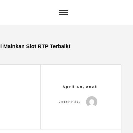
ni Mainkan Slot RTP Terbaik!