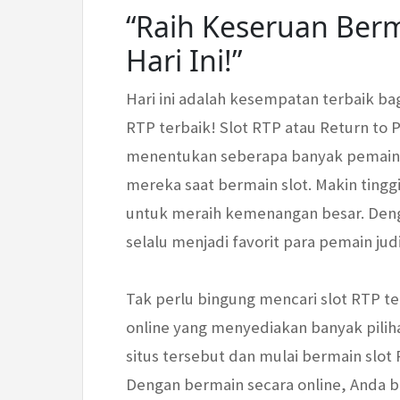
“Raih Keseruan Berm
Hari Ini!”
Hari ini adalah kesempatan terbaik ba
RTP terbaik! Slot RTP atau Return to
menentukan seberapa banyak pemain 
mereka saat bermain slot. Makin tingg
untuk meraih kemenangan besar. Dengan
selalu menjadi favorit para pemain judi
Tak perlu bingung mencari slot RTP ter
online yang menyediakan banyak piliha
situs tersebut dan mulai bermain slot 
Dengan bermain secara online, Anda b