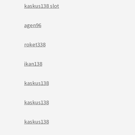
kaskus138 slot
agen96
roket338
ikan138
kaskus138
kaskus138
kaskus138