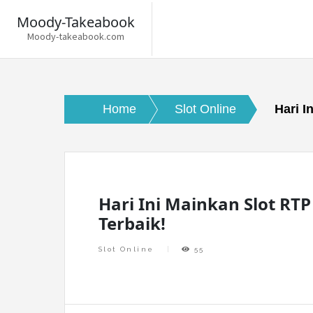
Moody-Takeabook
Moody-takeabook.com
Skip
to
content
Home
Slot Online
Hari I
Hari Ini Mainkan Slot RTP
Terbaik!
Slot Online
55