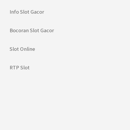
Info Slot Gacor
Bocoran Slot Gacor
Slot Online
RTP Slot