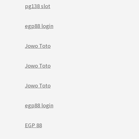
pg138 slot
egp88 login
Jowo Toto
Jowo Toto
Jowo Toto
egp88 login
EGP 88