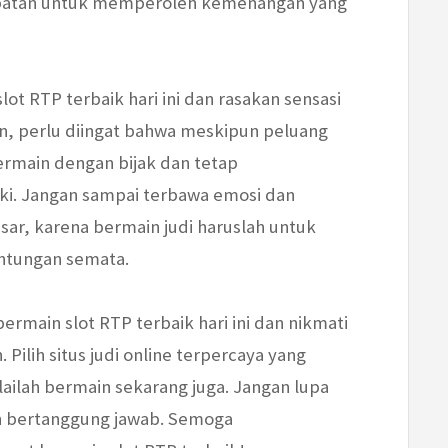
mpatan untuk memperoleh kemenangan yang
t RTP terbaik hari ini dan rasakan sensasi
, perlu diingat bahwa meskipun peluang
ermain dengan bijak dan tetap
ki. Jangan sampai terbawa emosi dan
ar, karena bermain judi haruslah untuk
ntungan semata.
ermain slot RTP terbaik hari ini dan nikmati
Pilih situs judi online terpercaya yang
ailah bermain sekarang juga. Jangan lupa
an bertanggung jawab. Semoga