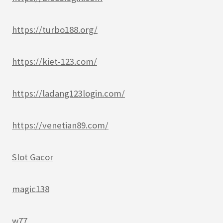
https://turbo188.org/
https://kiet-123.com/
https://ladang123login.com/
https://venetian89.com/
Slot Gacor
magic138
w77