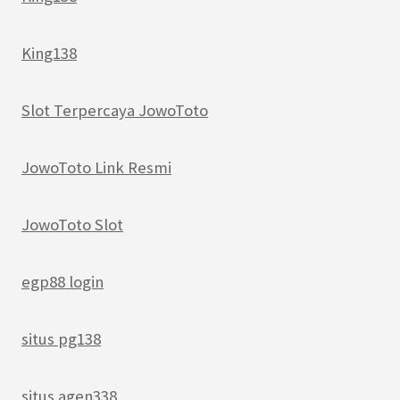
King138
Slot Terpercaya JowoToto
JowoToto Link Resmi
JowoToto Slot
egp88 login
situs pg138
situs agen338