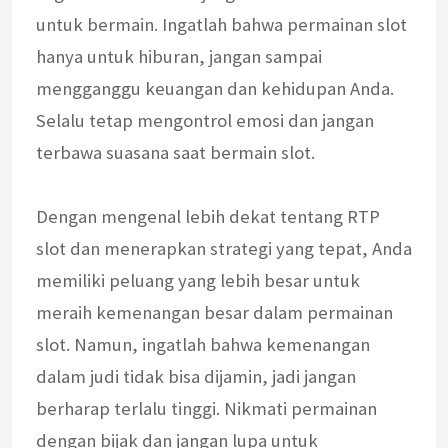
untuk bermain. Ingatlah bahwa permainan slot
hanya untuk hiburan, jangan sampai
mengganggu keuangan dan kehidupan Anda.
Selalu tetap mengontrol emosi dan jangan
terbawa suasana saat bermain slot.
Dengan mengenal lebih dekat tentang RTP
slot dan menerapkan strategi yang tepat, Anda
memiliki peluang yang lebih besar untuk
meraih kemenangan besar dalam permainan
slot. Namun, ingatlah bahwa kemenangan
dalam judi tidak bisa dijamin, jadi jangan
berharap terlalu tinggi. Nikmati permainan
dengan bijak dan jangan lupa untuk