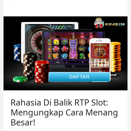
Rahasia Di Balik RTP Slot:
Mengungkap Cara Menang
Besar!