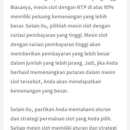
Biasanya, mesin slot dengan RTP di atas 95%
memiliki peluang kemenangan yang lebih
besar. Selain itu, pilihlah mesin slot dengan
variasi pembayaran yang tinggi. Mesin slot
dengan variasi pembayaran tinggi akan
memberikan pembayaran yang lebih besar
dalam jumlah yang lebih jarang. Jadi, jika Anda
berhasil memenangkan putaran dalam mesin
slot tersebut, Anda akan mendapatkan
kemenangan yang besar.
Selain itu, pastikan Anda memahami aturan
dan strategi permainan slot yang Anda pilih.
Setiap mesin slot memiliki aturan dan strategi