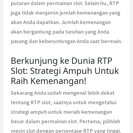
putaran dalam permainan slot. Selain itu, RTP
juga tidak menjamin jumlah kemenangan yang
akan Anda dapatkan. Jumlah kemenangan
akan bergantung pada taruhan yang Anda
pasang dan keberuntungan Anda saat bermain.
Berkunjung ke Dunia RTP
Slot: Strategi Ampuh Untuk
Raih Kemenangan!
Sekarang Anda sudah mengenal lebih dekat
tentang RTP slot, saatnya untuk mengetahui
strategi ampuh untuk meraih kemenangan
besar dalam permainan slot. Pertama, pilihlah
mesin slot dengan persentase RTP yang tinggi.