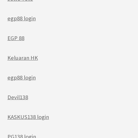
egp88 login
EGP 88
Keluaran HK
egp88 login
Devil138
KASKUS138 login
PG138 login