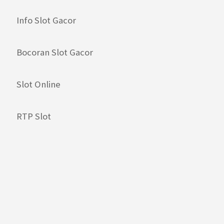
Info Slot Gacor
Bocoran Slot Gacor
Slot Online
RTP Slot