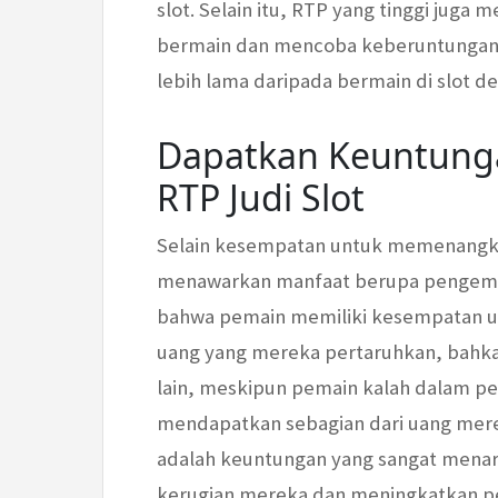
slot. Selain itu, RTP yang tinggi jug
bermain dan mencoba keberuntungan 
lebih lama daripada bermain di slot 
Dapatkan Keuntunga
RTP Judi Slot
Selain kesempatan untuk memenangkan 
menawarkan manfaat berupa pengembali
bahwa pemain memiliki kesempatan u
uang yang mereka pertaruhkan, bahka
lain, meskipun pemain kalah dalam pe
mendapatkan sebagian dari uang merek
adalah keuntungan yang sangat menar
kerugian mereka dan meningkatkan 