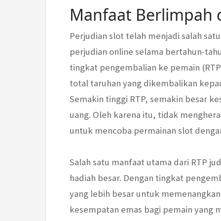
Manfaat Berlimpah da
Perjudian slot telah menjadi salah sat
perjudian online selama bertahun-tahu
tingkat pengembalian ke pemain (RTP)
total taruhan yang dikembalikan kepa
Semakin tinggi RTP, semakin besar 
uang. Oleh karena itu, tidak mengher
untuk mencoba permainan slot denga
Salah satu manfaat utama dari RTP ju
hadiah besar. Dengan tingkat pengemb
yang lebih besar untuk memenangkan t
kesempatan emas bagi pemain yang m