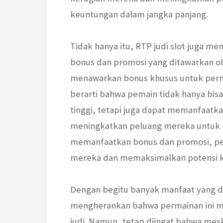
keuntungan dalam jangka panjang.
Tidak hanya itu, RTP judi slot juga 
bonus dan promosi yang ditawarkan ole
menawarkan bonus khusus untuk permai
berarti bahwa pemain tidak hanya bi
tinggi, tetapi juga dapat memanfaat
meningkatkan peluang mereka untuk
memanfaatkan bonus dan promosi, pem
mereka dan memaksimalkan potensi k
Dengan begitu banyak manfaat yang dit
mengherankan bahwa permainan ini me
judi. Namun, tetap diingat bahwa me