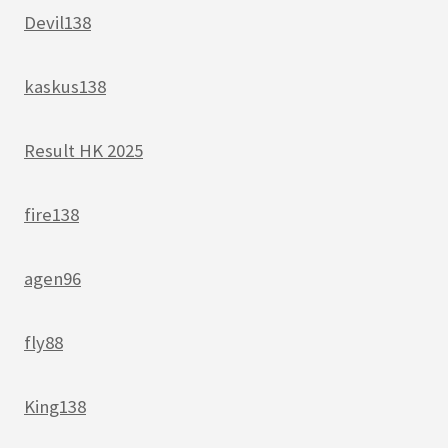
Devil138
kaskus138
Result HK 2025
fire138
agen96
fly88
King138