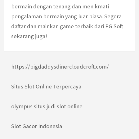
bermain dengan tenang dan menikmati
pengalaman bermain yang luar biasa. Segera
daftar dan mainkan game terbaik dari PG Soft
sekarang juga!
https://bigdaddysdinercloudcroft.com/
Situs Slot Online Terpercaya
olympus situs judi slot online
Slot Gacor Indonesia