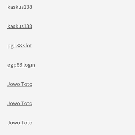
kaskus138
kaskus138
pg138 slot
egp88 login
Jowo Toto
Jowo Toto
Jowo Toto