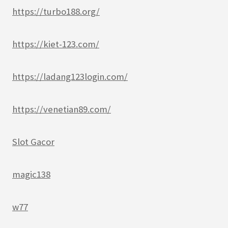
https://turbo188.org/
https://kiet-123.com/
https://ladang123login.com/
https://venetian89.com/
Slot Gacor
magic138
w77