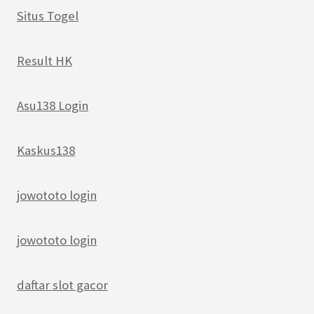
Situs Togel
Result HK
Asu138 Login
Kaskus138
jowototo login
jowototo login
daftar slot gacor