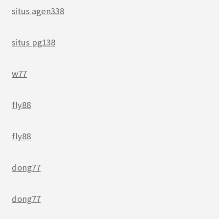
situs agen338
situs pg138
w77
fly88
fly88
dong77
dong77