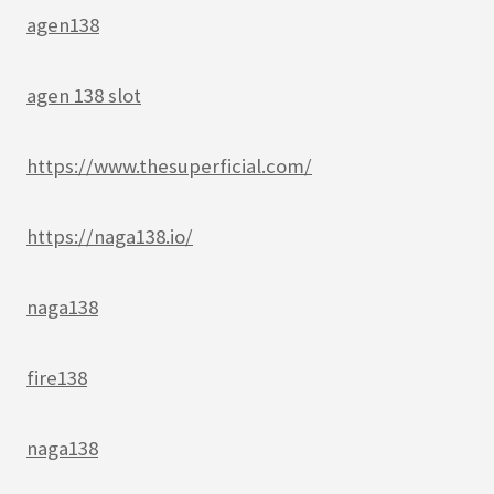
agen138
agen 138 slot
https://www.thesuperficial.com/
https://naga138.io/
naga138
fire138
naga138