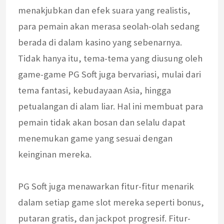
menakjubkan dan efek suara yang realistis,
para pemain akan merasa seolah-olah sedang
berada di dalam kasino yang sebenarnya.
Tidak hanya itu, tema-tema yang diusung oleh
game-game PG Soft juga bervariasi, mulai dari
tema fantasi, kebudayaan Asia, hingga
petualangan di alam liar. Hal ini membuat para
pemain tidak akan bosan dan selalu dapat
menemukan game yang sesuai dengan
keinginan mereka.
PG Soft juga menawarkan fitur-fitur menarik
dalam setiap game slot mereka seperti bonus,
putaran gratis, dan jackpot progresif. Fitur-