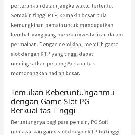
pertaruhkan dalam jangka waktu tertentu.
Semakin tinggi RTP, semakin besar pula
kemungkinan pemain untuk mendapatkan
kembali uang yang mereka investasikan dalam
permainan. Dengan demikian, memilih game
slot dengan RTP yang tinggi dapat
meningkatkan peluang Anda untuk
memenangkan hadiah besar.
Temukan Keberuntunganmu
dengan Game Slot PG
Berkualitas Tinggi
Beruntungnya bagi para pemain, PG Soft
menawarkan game slot dengan RTP tertinggi