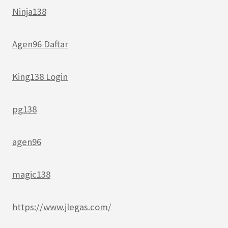
Ninja138
Agen96 Daftar
King138 Login
pg138
agen96
magic138
https://www.jlegas.com/