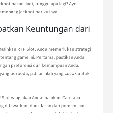
ot besar. Jadi, tunggu apa lagi? Ayo
pemenang jackpot berikutnya!
atkan Keuntungan dari
Mainkan RTP Slot, Anda memerlukan strategi
tentang game ini. Pertama, pastikan Anda
engan preferensi dan kemampuan Anda.
yang berbeda, jadi pilihlah yang cocok untuk
P Slot yang akan Anda mainkan. Cari tahu
ng ditawarkan, dan ulasan dari pemain lain.