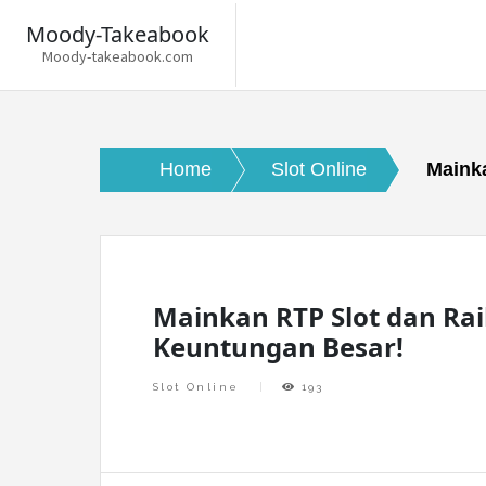
Moody-Takeabook
Moody-takeabook.com
Skip
to
content
Home
Slot Online
Maink
Mainkan RTP Slot dan Ra
Keuntungan Besar!
Slot Online
193