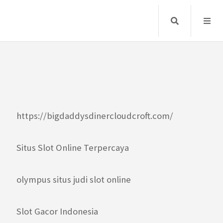
Search
https://bigdaddysdinercloudcroft.com/
Situs Slot Online Terpercaya
olympus situs judi slot online
Slot Gacor Indonesia