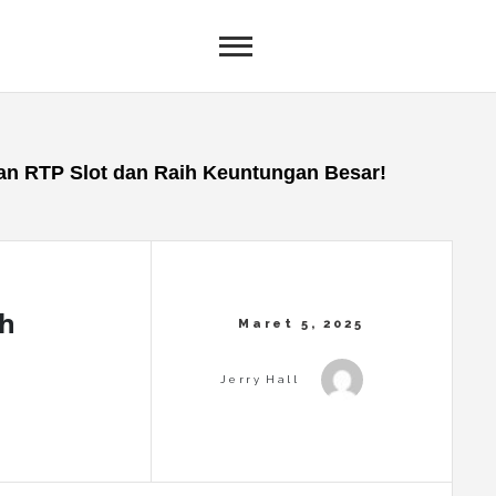
an RTP Slot dan Raih Keuntungan Besar!
ih