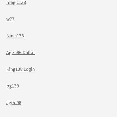
magic138
w77
Ninja138
Agen96 Daftar
King138 Login
pg138
agen96