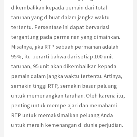
dikembalikan kepada pemain dari total
taruhan yang dibuat dalam jangka waktu
tertentu. Persentase ini dapat bervariasi
tergantung pada permainan yang dimainkan.
Misalnya, jika RTP sebuah permainan adalah
95%, itu berarti bahwa dari setiap 100 unit
taruhan, 95 unit akan dikembalikan kepada
pemain dalam jangka waktu tertentu. Artinya,
semakin tinggi RTP, semakin besar peluang
untuk memenangkan taruhan. Oleh karena itu,
penting untuk mempelajari dan memahami
RTP untuk memaksimalkan peluang Anda
untuk meraih kemenangan di dunia perjudian.