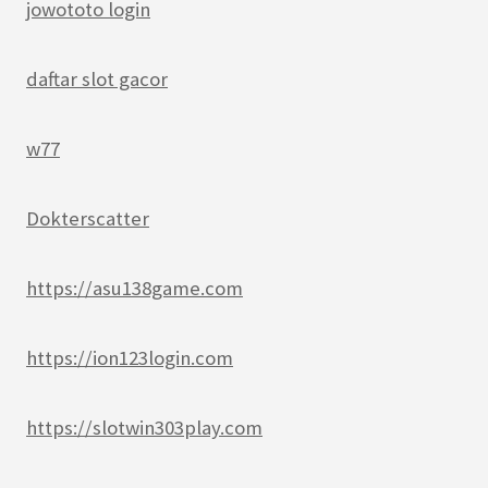
jowototo login
daftar slot gacor
w77
Dokterscatter
https://asu138game.com
https://ion123login.com
https://slotwin303play.com