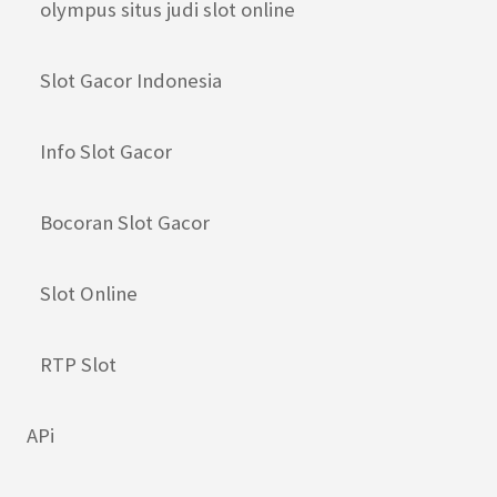
olympus situs judi slot online
Slot Gacor Indonesia
Info Slot Gacor
Bocoran Slot Gacor
Slot Online
RTP Slot
APi