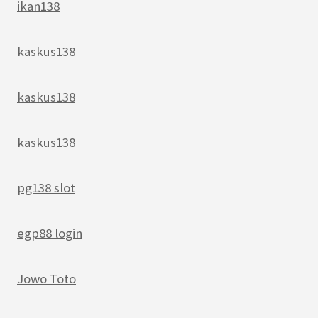
ikan138
kaskus138
kaskus138
kaskus138
pg138 slot
egp88 login
Jowo Toto