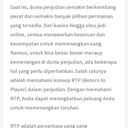
Saat ini, dunia perjudian semakin berkembang
pesat dan semakin banyak pilihan permainan
yang tersedia. Dari kasino hingga situs judi
online, semua menawarkan keseruan dan
kesempatan untuk memenangkan uang.
Namun, untuk bisa benar-benar meraup
kemenangan di dunia perjudian, ada beberapa
hal yang perlu diperhatikan. Salah satunya
adalah memahami konsep RTP (Return to
Player) dalam perjudian. Dengan memahami
RTP, Anda dapat meningkatkan peluang Anda
untuk memenangkan taruhan.
RTP adalah persentase uang yang