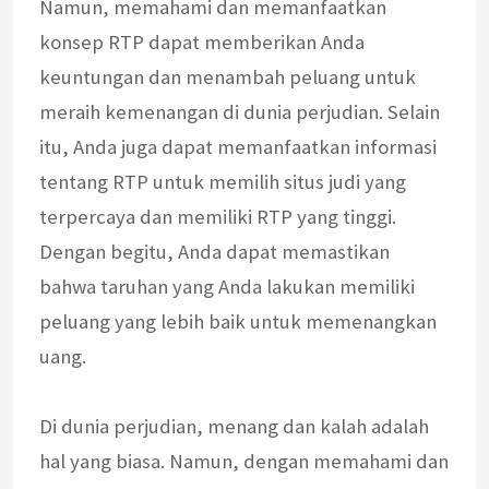
Namun, memahami dan memanfaatkan
konsep RTP dapat memberikan Anda
keuntungan dan menambah peluang untuk
meraih kemenangan di dunia perjudian. Selain
itu, Anda juga dapat memanfaatkan informasi
tentang RTP untuk memilih situs judi yang
terpercaya dan memiliki RTP yang tinggi.
Dengan begitu, Anda dapat memastikan
bahwa taruhan yang Anda lakukan memiliki
peluang yang lebih baik untuk memenangkan
uang.
Di dunia perjudian, menang dan kalah adalah
hal yang biasa. Namun, dengan memahami dan