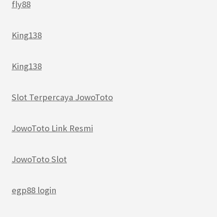
fly88
King138
King138
Slot Terpercaya JowoToto
JowoToto Link Resmi
JowoToto Slot
egp88 login