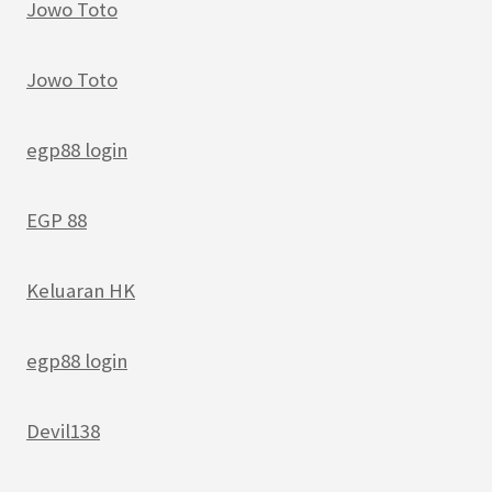
Jowo Toto
Jowo Toto
egp88 login
EGP 88
Keluaran HK
egp88 login
Devil138