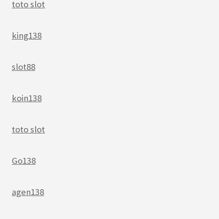
toto slot
king138
slot88
koin138
toto slot
Go138
agen138