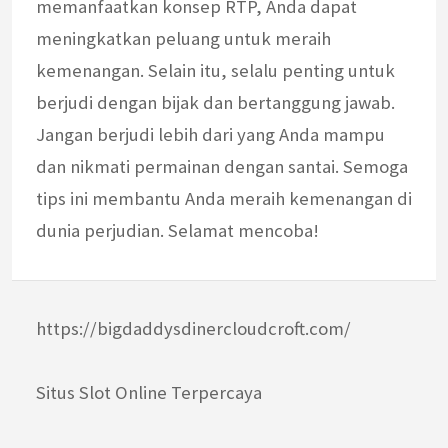
memanfaatkan konsep RTP, Anda dapat
meningkatkan peluang untuk meraih
kemenangan. Selain itu, selalu penting untuk
berjudi dengan bijak dan bertanggung jawab.
Jangan berjudi lebih dari yang Anda mampu
dan nikmati permainan dengan santai. Semoga
tips ini membantu Anda meraih kemenangan di
dunia perjudian. Selamat mencoba!
https://bigdaddysdinercloudcroft.com/
Situs Slot Online Terpercaya