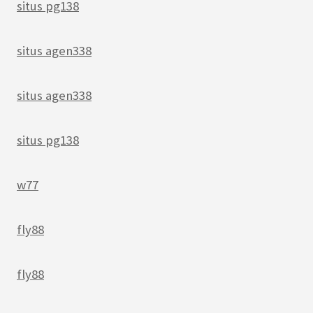
situs pg138
situs agen338
situs agen338
situs pg138
w77
fly88
fly88