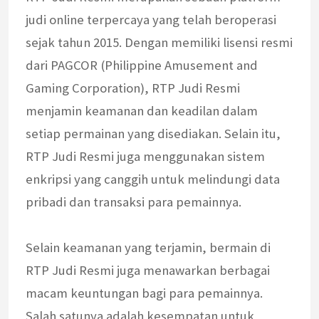
judi online terpercaya yang telah beroperasi
sejak tahun 2015. Dengan memiliki lisensi resmi
dari PAGCOR (Philippine Amusement and
Gaming Corporation), RTP Judi Resmi
menjamin keamanan dan keadilan dalam
setiap permainan yang disediakan. Selain itu,
RTP Judi Resmi juga menggunakan sistem
enkripsi yang canggih untuk melindungi data
pribadi dan transaksi para pemainnya.
Selain keamanan yang terjamin, bermain di
RTP Judi Resmi juga menawarkan berbagai
macam keuntungan bagi para pemainnya.
Salah satunya adalah kesempatan untuk