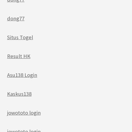
dong77
Situs Togel
Result HK
Asu138 Login
Kaskus138
jowototo login
jowototo login