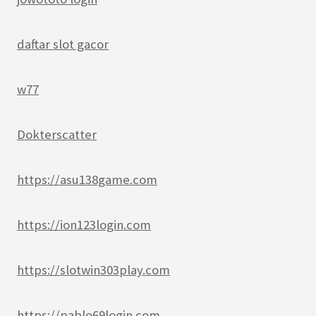
daftar slot gacor
w77
Dokterscatter
https://asu138game.com
https://ion123login.com
https://slotwin303play.com
https://pablo69login.com