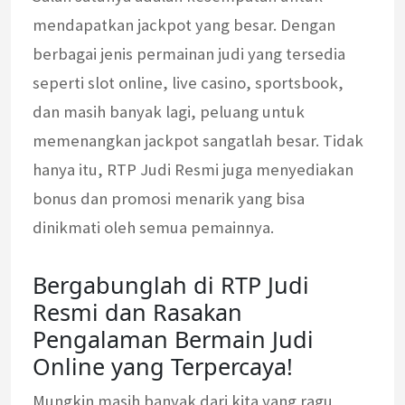
mendapatkan jackpot yang besar. Dengan
berbagai jenis permainan judi yang tersedia
seperti slot online, live casino, sportsbook,
dan masih banyak lagi, peluang untuk
memenangkan jackpot sangatlah besar. Tidak
hanya itu, RTP Judi Resmi juga menyediakan
bonus dan promosi menarik yang bisa
dinikmati oleh semua pemainnya.
Bergabunglah di RTP Judi
Resmi dan Rasakan
Pengalaman Bermain Judi
Online yang Terpercaya!
Mungkin masih banyak dari kita yang ragu