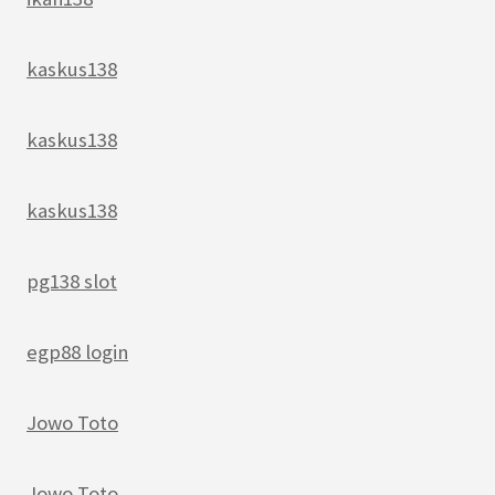
kaskus138
kaskus138
kaskus138
pg138 slot
egp88 login
Jowo Toto
Jowo Toto