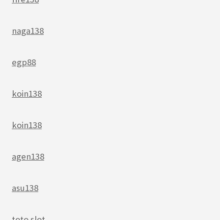
naga138
egp88
koin138
koin138
agen138
asu138
toto slot