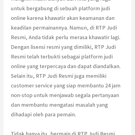
untuk bergabung di sebuah platform judi
online karena khawatir akan keamanan dan
keadilan permainannya. Namun, di RTP Judi
Resmi, Anda tidak perlu merasa khawatir lagi.
Dengan lisensi resmi yang dimiliki, RTP Judi
Resmi telah terbukti sebagai platform judi
online yang terpercaya dan dapat diandalkan.
Selain itu, RTP Judi Resmi juga memiliki
customer service yang siap membantu 24 jam
non-stop untuk menjawab segala pertanyaan
dan membantu mengatasi masalah yang
dihadapi oleh para pemain.
Tidak hanya itu, bermain di RTP Judi Resmi