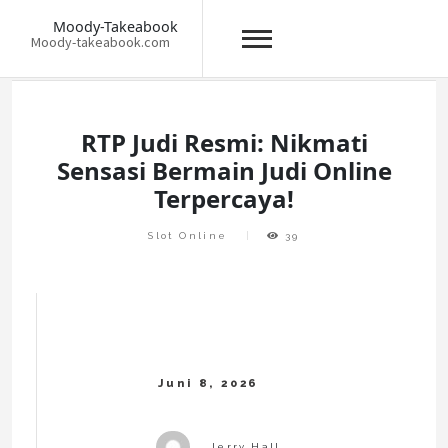
Moody-Takeabook
Moody-takeabook.com
Skip
to
content
RTP Judi Resmi: Nikmati
Sensasi Bermain Judi Online
Terpercaya!
Slot Online
39