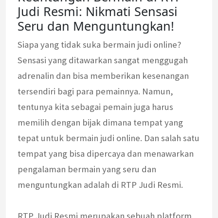
Judi Resmi: Nikmati Sensasi
Seru dan Menguntungkan!
Siapa yang tidak suka bermain judi online?
Sensasi yang ditawarkan sangat menggugah
adrenalin dan bisa memberikan kesenangan
tersendiri bagi para pemainnya. Namun,
tentunya kita sebagai pemain juga harus
memilih dengan bijak dimana tempat yang
tepat untuk bermain judi online. Dan salah satu
tempat yang bisa dipercaya dan menawarkan
pengalaman bermain yang seru dan
menguntungkan adalah di RTP Judi Resmi.
RTP Judi Resmi merupakan sebuah platform