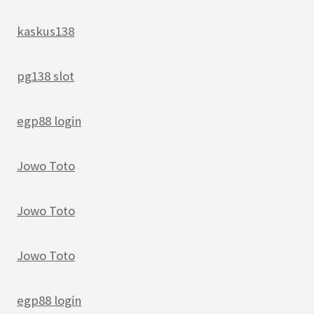
kaskus138
pg138 slot
egp88 login
Jowo Toto
Jowo Toto
Jowo Toto
egp88 login