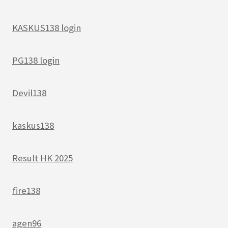
KASKUS138 login
PG138 login
Devil138
kaskus138
Result HK 2025
fire138
agen96