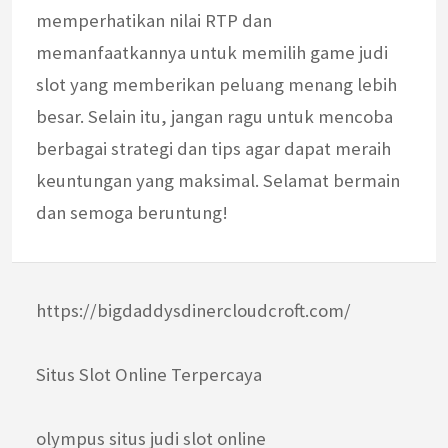
memperhatikan nilai RTP dan
memanfaatkannya untuk memilih game judi
slot yang memberikan peluang menang lebih
besar. Selain itu, jangan ragu untuk mencoba
berbagai strategi dan tips agar dapat meraih
keuntungan yang maksimal. Selamat bermain
dan semoga beruntung!
https://bigdaddysdinercloudcroft.com/
Situs Slot Online Terpercaya
olympus situs judi slot online