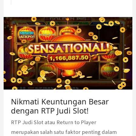
Nikmati Keuntungan Besar
dengan RTP Judi Slot!
RTP Judi Slot atau Return to Player
merupakan salah satu faktor penting dalam