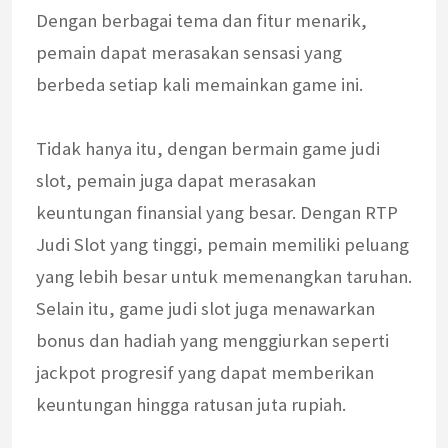
Dengan berbagai tema dan fitur menarik,
pemain dapat merasakan sensasi yang
berbeda setiap kali memainkan game ini.
Tidak hanya itu, dengan bermain game judi
slot, pemain juga dapat merasakan
keuntungan finansial yang besar. Dengan RTP
Judi Slot yang tinggi, pemain memiliki peluang
yang lebih besar untuk memenangkan taruhan.
Selain itu, game judi slot juga menawarkan
bonus dan hadiah yang menggiurkan seperti
jackpot progresif yang dapat memberikan
keuntungan hingga ratusan juta rupiah.