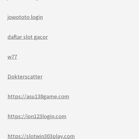
jowototo login
daftar slot gacor
w77
Dokterscatter
https://asu138game.com
https://ion123login.com
https://slotwin303play.com