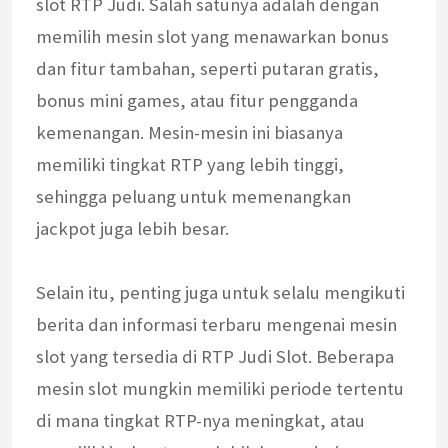
slot RTP Judi. Salah satunya adalah dengan
memilih mesin slot yang menawarkan bonus
dan fitur tambahan, seperti putaran gratis,
bonus mini games, atau fitur pengganda
kemenangan. Mesin-mesin ini biasanya
memiliki tingkat RTP yang lebih tinggi,
sehingga peluang untuk memenangkan
jackpot juga lebih besar.
Selain itu, penting juga untuk selalu mengikuti
berita dan informasi terbaru mengenai mesin
slot yang tersedia di RTP Judi Slot. Beberapa
mesin slot mungkin memiliki periode tertentu
di mana tingkat RTP-nya meningkat, atau