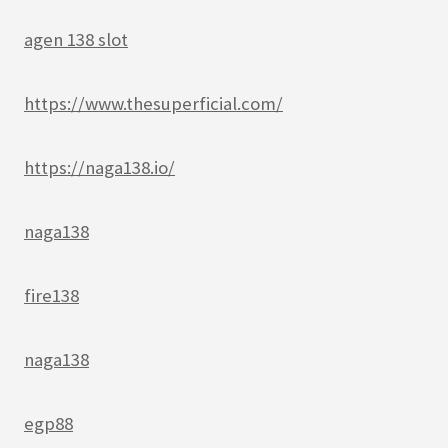
agen 138 slot
https://www.thesuperficial.com/
https://naga138.io/
naga138
fire138
naga138
egp88