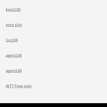
koin138
toto slot
Go138
agen138
agen138
W77 free spin