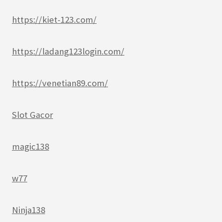
https://kiet-123.com/
https://ladang123login.com/
https://venetian89.com/
Slot Gacor
magic138
w77
Ninja138