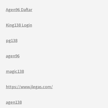
Agen96 Daftar
King138 Login
pg138
agen96
magic138
https://www.jlegas.com/
agen138