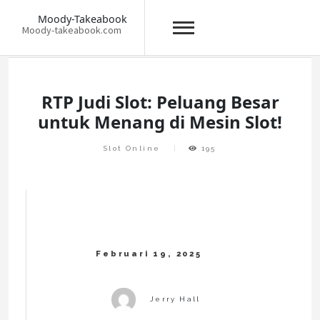
Moody-Takeabook
Moody-takeabook.com
Skip
to
content
RTP Judi Slot: Peluang Besar
untuk Menang di Mesin Slot!
Slot Online
195