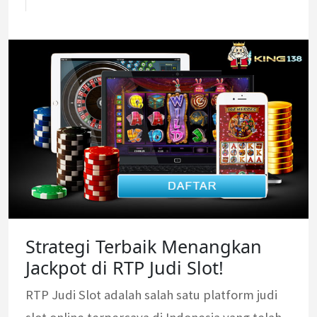
Strategi Terbaik Menangkan
Jackpot di RTP Judi Slot!
RTP Judi Slot adalah salah satu platform judi