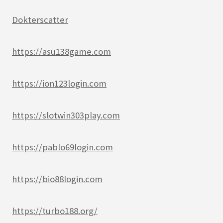
Dokterscatter
https://asu138game.com
https://ion123login.com
https://slotwin303play.com
https://pablo69login.com
https://bio88login.com
https://turbo188.org/