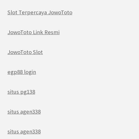
Slot Terpercaya JowoToto
JowoToto Link Resmi
JowoToto Slot
egp88 login
situs pg138
situs agen338
situs agen338