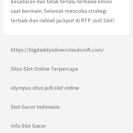
kesadaran dan tidak terlalu terbawa emosi
saat bermain. Selamat mencoba strategi
terbaik dan raihlah jackpot di RTP Judi Slot!
https://bigdaddysdinercloudcroft.com/
Situs Slot Online Terpercaya
olympus situs judi slot online
Slot Gacor Indonesia
Info Slot Gacor