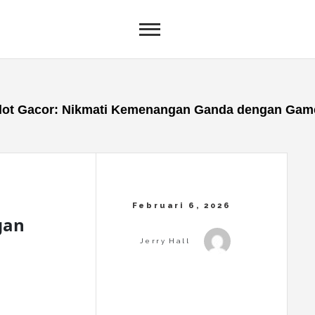
lot Gacor: Nikmati Kemenangan Ganda dengan Game
gan