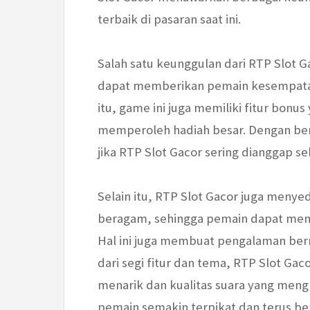
terbaik di pasaran saat ini.
Salah satu keunggulan dari RTP Slot G
dapat memberikan pemain kesempatan 
itu, game ini juga memiliki fitur bon
memperoleh hadiah besar. Dengan berb
jika RTP Slot Gacor sering dianggap se
Selain itu, RTP Slot Gacor juga meny
beragam, sehingga pemain dapat memi
Hal ini juga membuat pengalaman ber
dari segi fitur dan tema, RTP Slot Ga
menarik dan kualitas suara yang meng
pemain semakin terpikat dan terus ber