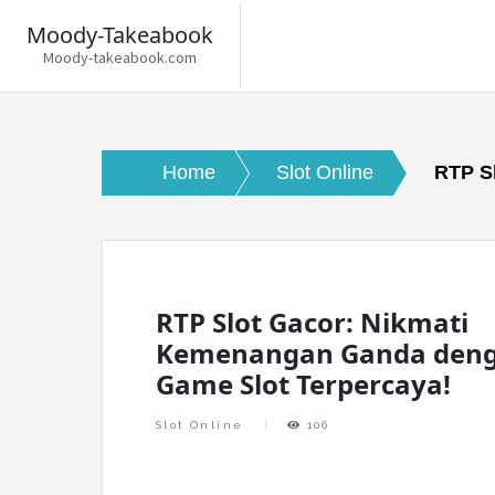
Moody-Takeabook
Moody-takeabook.com
Skip
to
content
Home
Slot Online
RTP S
RTP Slot Gacor: Nikmati
Kemenangan Ganda den
Game Slot Terpercaya!
Slot Online
106