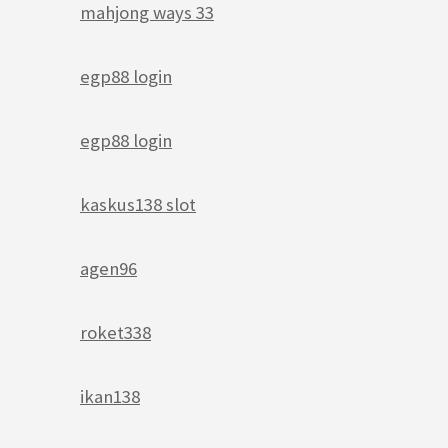
mahjong ways 33
egp88 login
egp88 login
kaskus138 slot
agen96
roket338
ikan138