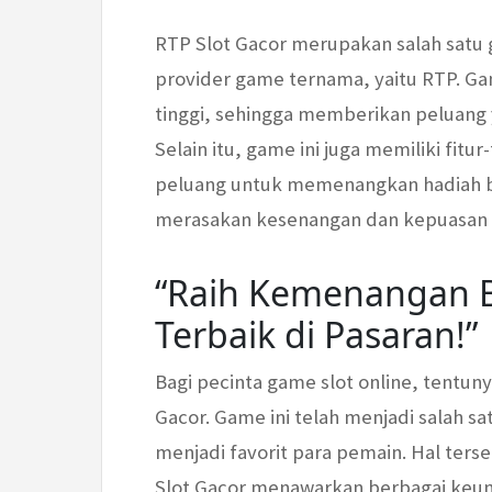
RTP Slot Gacor merupakan salah satu 
provider game ternama, yaitu RTP. Gam
tinggi, sehingga memberikan peluang
Selain itu, game ini juga memiliki fit
peluang untuk memenangkan hadiah b
merasakan kesenangan dan kepuasan ya
“Raih Kemenangan 
Terbaik di Pasaran!”
Bagi pecinta game slot online, tentuny
Gacor. Game ini telah menjadi salah sa
menjadi favorit para pemain. Hal ter
Slot Gacor menawarkan berbagai keu