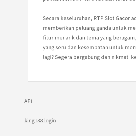
Secara keseluruhan, RTP Slot Gacor a
memberikan peluang ganda untuk mer
fitur menarik dan tema yang beragam
yang seru dan kesempatan untuk meme
lagi? Segera bergabung dan nikmati 
APi
king138 login