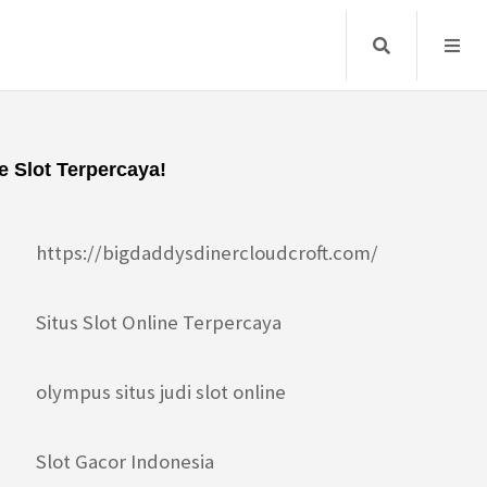
Search
 Slot Terpercaya!
https://bigdaddysdinercloudcroft.com/
Situs Slot Online Terpercaya
olympus situs judi slot online
Slot Gacor Indonesia