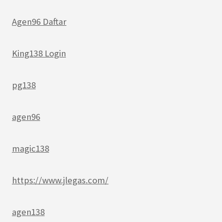
Agen96 Daftar
King138 Login
pg138
agen96
magic138
https://www.jlegas.com/
agen138