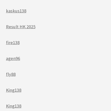
kaskus138
Result HK 2025
fire138
agen96
fly88
King138
King138