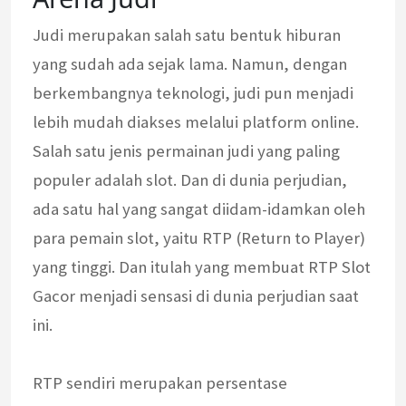
Judi merupakan salah satu bentuk hiburan
yang sudah ada sejak lama. Namun, dengan
berkembangnya teknologi, judi pun menjadi
lebih mudah diakses melalui platform online.
Salah satu jenis permainan judi yang paling
populer adalah slot. Dan di dunia perjudian,
ada satu hal yang sangat diidam-idamkan oleh
para pemain slot, yaitu RTP (Return to Player)
yang tinggi. Dan itulah yang membuat RTP Slot
Gacor menjadi sensasi di dunia perjudian saat
ini.
RTP sendiri merupakan persentase