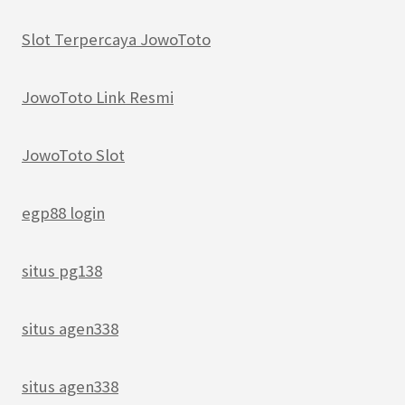
Slot Terpercaya JowoToto
JowoToto Link Resmi
JowoToto Slot
egp88 login
situs pg138
situs agen338
situs agen338