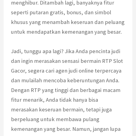
menghibur. Ditambah lagi, banyaknya fitur
seperti putaran gratis, bonus, dan simbol
khusus yang menambah keseruan dan peluang
untuk mendapatkan kemenangan yang besar.
Jadi, tunggu apa lagi? Jika Anda pencinta judi
dan ingin merasakan sensasi bermain RTP Slot
Gacor, segera cari agen judi online terpercaya
dan mulailah mencoba keberuntungan Anda.
Dengan RTP yang tinggi dan berbagai macam
fitur menarik, Anda tidak hanya bisa
merasakan keseruan bermain, tetapi juga
berpeluang untuk membawa pulang
kemenangan yang besar. Namun, jangan lupa