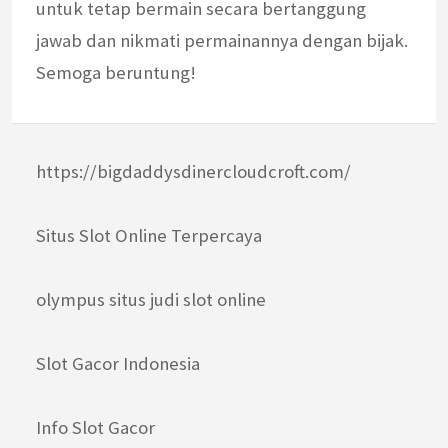
untuk tetap bermain secara bertanggung
jawab dan nikmati permainannya dengan bijak.
Semoga beruntung!
https://bigdaddysdinercloudcroft.com/
Situs Slot Online Terpercaya
olympus situs judi slot online
Slot Gacor Indonesia
Info Slot Gacor