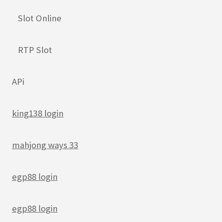
Slot Online
RTP Slot
APi
king138 login
mahjong ways 33
egp88 login
egp88 login