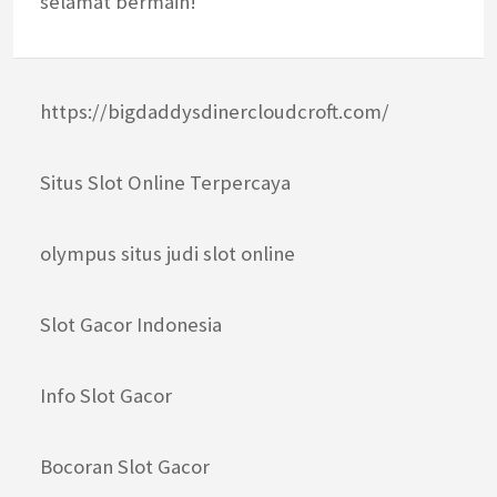
selamat bermain!
https://bigdaddysdinercloudcroft.com/
Situs Slot Online Terpercaya
olympus situs judi slot online
Slot Gacor Indonesia
Info Slot Gacor
Bocoran Slot Gacor