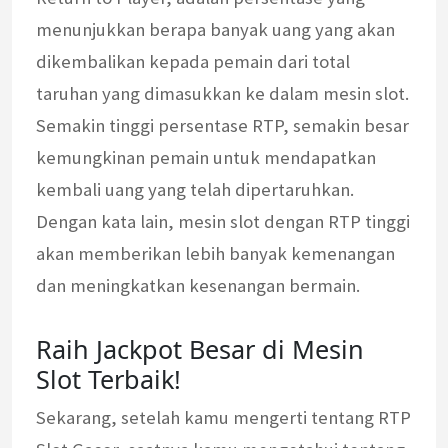
menunjukkan berapa banyak uang yang akan
dikembalikan kepada pemain dari total
taruhan yang dimasukkan ke dalam mesin slot.
Semakin tinggi persentase RTP, semakin besar
kemungkinan pemain untuk mendapatkan
kembali uang yang telah dipertaruhkan.
Dengan kata lain, mesin slot dengan RTP tinggi
akan memberikan lebih banyak kemenangan
dan meningkatkan kesenangan bermain.
Raih Jackpot Besar di Mesin
Slot Terbaik!
Sekarang, setelah kamu mengerti tentang RTP