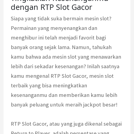
dengan RTP Slot Gacor
Siapa yang tidak suka bermain mesin slot?
Permainan yang menyenangkan dan
menghibur ini telah menjadi favorit bagi
banyak orang sejak lama. Namun, tahukah
kamu bahwa ada mesin slot yang menawarkan
lebih dari sekadar kesenangan? Inilah saatnya
kamu mengenal RTP Slot Gacor, mesin slot
terbaik yang bisa meningkatkan
kesenanganmu dan memberikan kamu lebih
banyak peluang untuk meraih jackpot besar!
RTP Slot Gacor, atau yang juga dikenal sebagai
Return to Player, adalah persentase yang