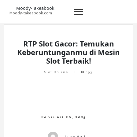
Moody-Takeabook
Moody-takeabook.com
Skip
to
content
RTP Slot Gacor: Temukan
Keberuntunganmu di Mesin
Slot Terbaik!
Slot Online
193