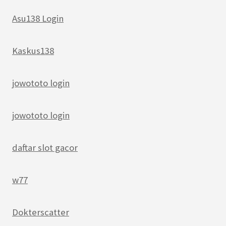
Asu138 Login
Kaskus138
jowototo login
jowototo login
daftar slot gacor
w77
Dokterscatter