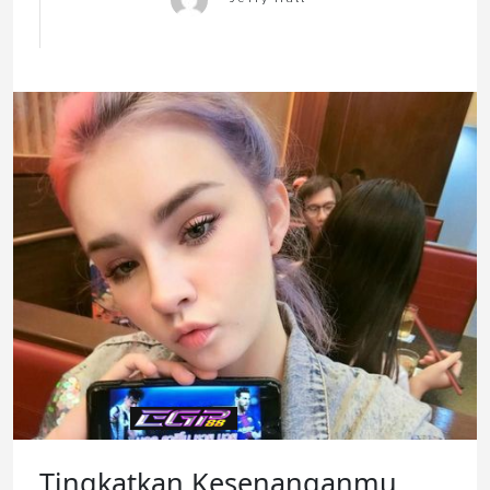
Tingkatkan Kesenanganmu