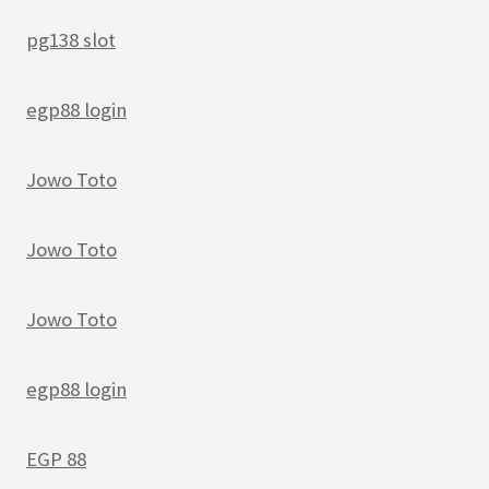
pg138 slot
egp88 login
Jowo Toto
Jowo Toto
Jowo Toto
egp88 login
EGP 88