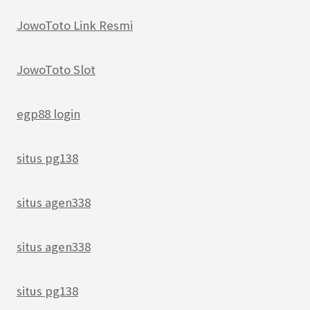
JowoToto Link Resmi
JowoToto Slot
egp88 login
situs pg138
situs agen338
situs agen338
situs pg138