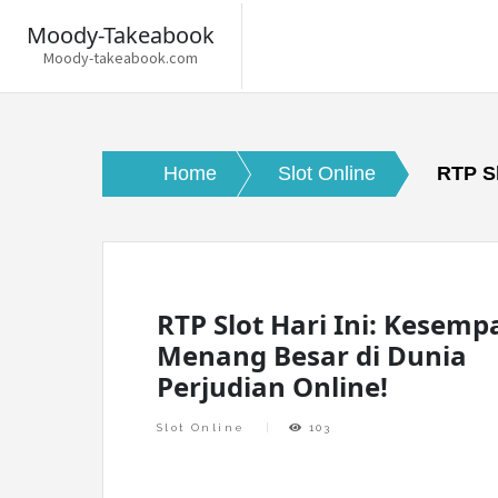
Moody-Takeabook
Moody-takeabook.com
Skip
to
content
Home
Slot Online
RTP Sl
RTP Slot Hari Ini: Kesemp
Menang Besar di Dunia
Perjudian Online!
Slot Online
103