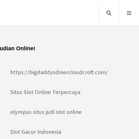
Search
udian Online!
https://bigdaddysdinercloudcroft.com/
Situs Slot Online Terpercaya
olympus situs judi slot online
Slot Gacor Indonesia