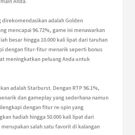
rmain Anda.
ng direkomendasikan adalah Golden
ng mencapai 96.72%, game ini menawarkan
besar hingga 10.000 kali lipat dari taruhan
api dengan fitur-fitur menarik seperti bonus
apat meningkatkan peluang Anda untuk
tkan adalah Starburst. Dengan RTP 96.1%,
menarik dan gameplay yang sederhana namun
dilengkapi dengan fitur re-spin yang
 hadiah hingga 50.000 kali lipat dari
i merupakan salah satu favorit di kalangan