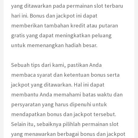
yang ditawarkan pada permainan slot terbaru
hari ini. Bonus dan jackpot ini dapat
memberikan tambahan kredit atau putaran
gratis yang dapat meningkatkan peluang
untuk memenangkan hadiah besar.
Sebuah tips dari kami, pastikan Anda
membaca syarat dan ketentuan bonus serta
jackpot yang ditawarkan. Hal ini dapat
membantu Anda memahami batas waktu dan
persyaratan yang harus dipenuhi untuk
mendapatkan bonus dan jackpot tersebut.
Selain itu, sebaiknya pilihlah permainan slot
yang menawarkan berbagai bonus dan jackpot