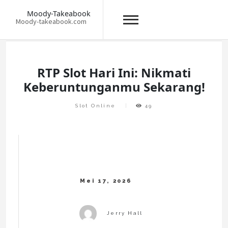
Moody-Takeabook
Moody-takeabook.com
Skip
to
content
RTP Slot Hari Ini: Nikmati
Keberuntunganmu Sekarang!
Slot Online
49