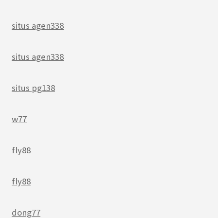
situs agen338
situs agen338
situs pg138
w77
fly88
fly88
dong77