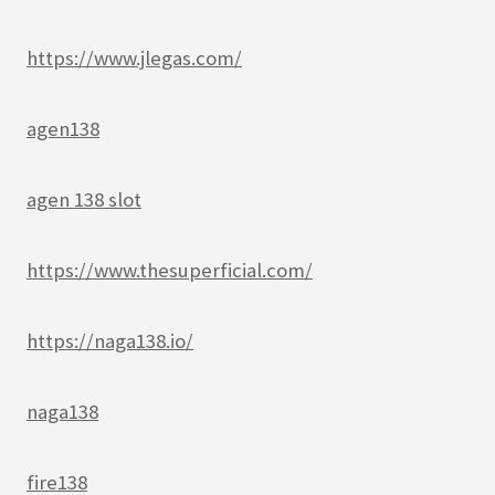
https://www.jlegas.com/
agen138
agen 138 slot
https://www.thesuperficial.com/
https://naga138.io/
naga138
fire138