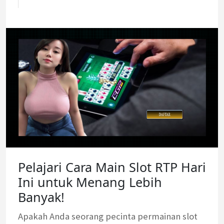
Pelajari Cara Main Slot RTP Hari
Ini untuk Menang Lebih
Banyak!
Apakah Anda seorang pecinta permainan slot