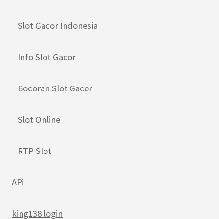
Slot Gacor Indonesia
Info Slot Gacor
Bocoran Slot Gacor
Slot Online
RTP Slot
APi
king138 login