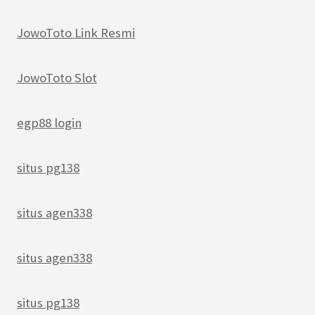
JowoToto Link Resmi
JowoToto Slot
egp88 login
situs pg138
situs agen338
situs agen338
situs pg138