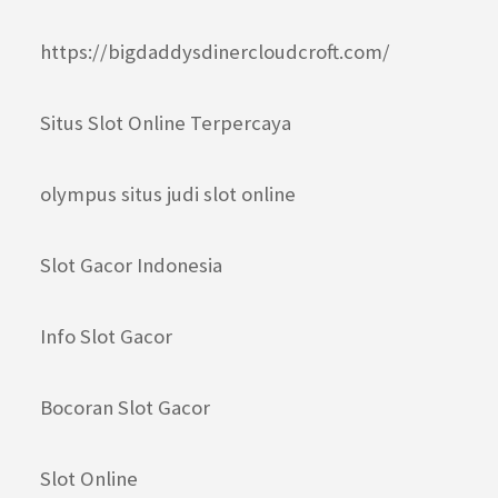
https://bigdaddysdinercloudcroft.com/
Situs Slot Online Terpercaya
olympus situs judi slot online
Slot Gacor Indonesia
Info Slot Gacor
Bocoran Slot Gacor
Slot Online