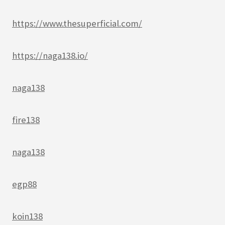
https://www.thesuperficial.com/
https://naga138.io/
naga138
fire138
naga138
egp88
koin138