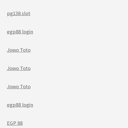
pg138 slot
egp88 login
Jowo Toto
Jowo Toto
Jowo Toto
egp88 login
EGP 88