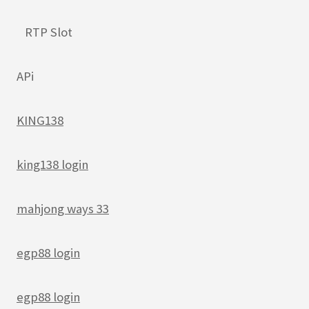
RTP Slot
APi
KING138
king138 login
mahjong ways 33
egp88 login
egp88 login