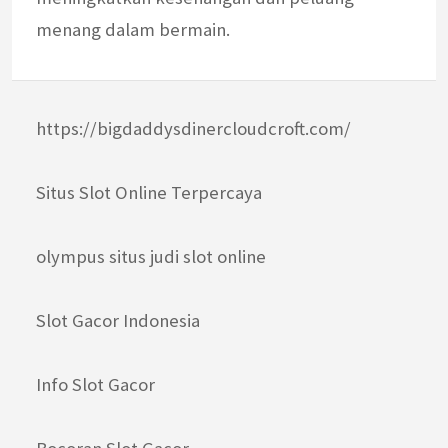
menang dalam bermain.
https://bigdaddysdinercloudcroft.com/
Situs Slot Online Terpercaya
olympus situs judi slot online
Slot Gacor Indonesia
Info Slot Gacor