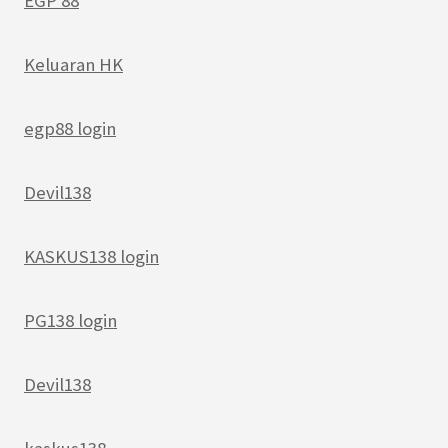
EGP 88
Keluaran HK
egp88 login
Devil138
KASKUS138 login
PG138 login
Devil138