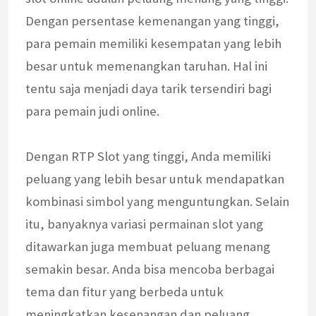
Dengan persentase kemenangan yang tinggi,
para pemain memiliki kesempatan yang lebih
besar untuk memenangkan taruhan. Hal ini
tentu saja menjadi daya tarik tersendiri bagi
para pemain judi online.
Dengan RTP Slot yang tinggi, Anda memiliki
peluang yang lebih besar untuk mendapatkan
kombinasi simbol yang menguntungkan. Selain
itu, banyaknya variasi permainan slot yang
ditawarkan juga membuat peluang menang
semakin besar. Anda bisa mencoba berbagai
tema dan fitur yang berbeda untuk
meningkatkan kesenangan dan peluang