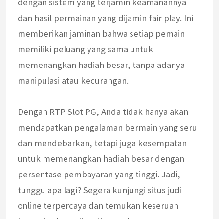
dengan sistem yang terjamin keamanannya
dan hasil permainan yang dijamin fair play. Ini
memberikan jaminan bahwa setiap pemain
memiliki peluang yang sama untuk
memenangkan hadiah besar, tanpa adanya
manipulasi atau kecurangan.
Dengan RTP Slot PG, Anda tidak hanya akan
mendapatkan pengalaman bermain yang seru
dan mendebarkan, tetapi juga kesempatan
untuk memenangkan hadiah besar dengan
persentase pembayaran yang tinggi. Jadi,
tunggu apa lagi? Segera kunjungi situs judi
online terpercaya dan temukan keseruan