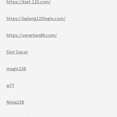
https://kiet-123.com/
https://ladang123login.com/
https://venetian89.com/
Slot Gacor
magic138
w77
Ninja138