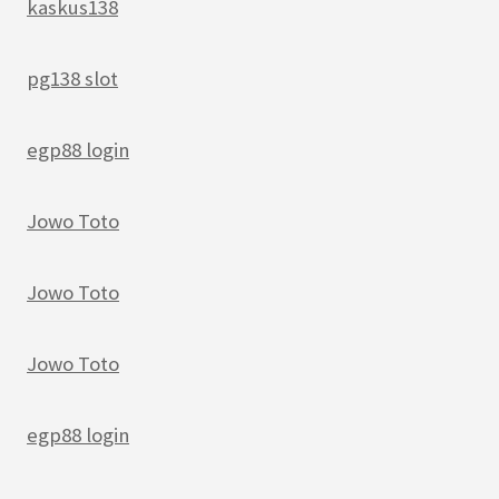
kaskus138
pg138 slot
egp88 login
Jowo Toto
Jowo Toto
Jowo Toto
egp88 login