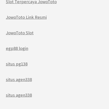
Slot Terpercaya JowoToto
JowoToto Link Resmi
JowoToto Slot
egp88 login
situs pg138
situs agen338
situs agen338