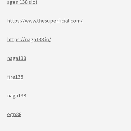
agen 138 slot
https://www.thesuperficial.com/
https://naga138.io/
naga138
fire138
naga138
egp88