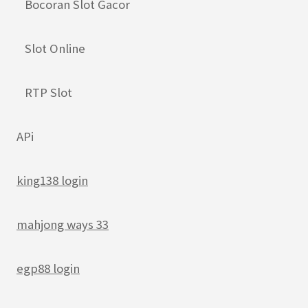
Bocoran Slot Gacor
Slot Online
RTP Slot
APi
king138 login
mahjong ways 33
egp88 login