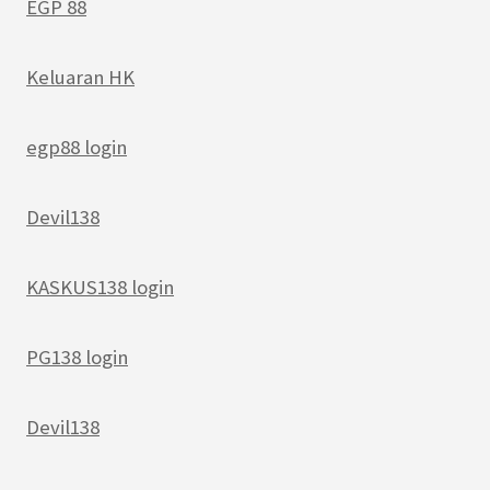
EGP 88
Keluaran HK
egp88 login
Devil138
KASKUS138 login
PG138 login
Devil138