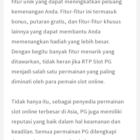
fitur unik yang dapat meningkatkan peluang
kemenangan Anda. Fitur-fitur ini termasuk
bonus, putaran gratis, dan fitur-fitur khusus
lainnya yang dapat membantu Anda
memenangkan hadiah yang lebih besar.
Dengan begitu banyak fitur menarik yang
ditawarkan, tidak heran jika RTP Slot PG
menjadi salah satu permainan yang paling
diminati oleh para pemain slot online.
Tidak hanya itu, sebagai penyedia permainan
slot online terbesar di Asia, PG juga memiliki
reputasi yang baik dalam hal keamanan dan
keadilan. Semua permainan PG dilengkapi