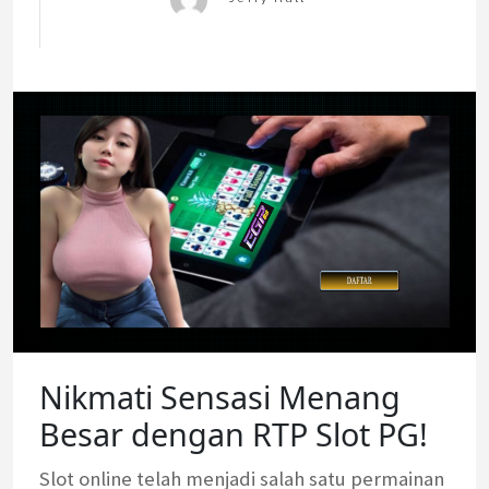
Nikmati Sensasi Menang
Besar dengan RTP Slot PG!
Slot online telah menjadi salah satu permainan