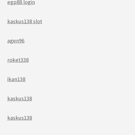
egp88 login
kaskus138 slot
agen96
roket338
ikan138
kaskus138
kaskus138