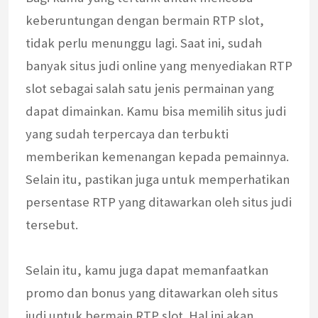
keberuntungan dengan bermain RTP slot,
tidak perlu menunggu lagi. Saat ini, sudah
banyak situs judi online yang menyediakan RTP
slot sebagai salah satu jenis permainan yang
dapat dimainkan. Kamu bisa memilih situs judi
yang sudah terpercaya dan terbukti
memberikan kemenangan kepada pemainnya.
Selain itu, pastikan juga untuk memperhatikan
persentase RTP yang ditawarkan oleh situs judi
tersebut.
Selain itu, kamu juga dapat memanfaatkan
promo dan bonus yang ditawarkan oleh situs
judi untuk bermain RTP slot. Hal ini akan