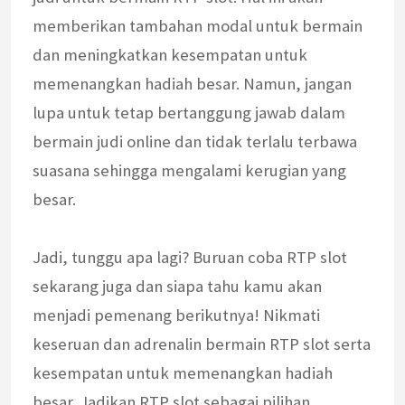
memberikan tambahan modal untuk bermain
dan meningkatkan kesempatan untuk
memenangkan hadiah besar. Namun, jangan
lupa untuk tetap bertanggung jawab dalam
bermain judi online dan tidak terlalu terbawa
suasana sehingga mengalami kerugian yang
besar.
Jadi, tunggu apa lagi? Buruan coba RTP slot
sekarang juga dan siapa tahu kamu akan
menjadi pemenang berikutnya! Nikmati
keseruan dan adrenalin bermain RTP slot serta
kesempatan untuk memenangkan hadiah
besar. Jadikan RTP slot sebagai pilihan