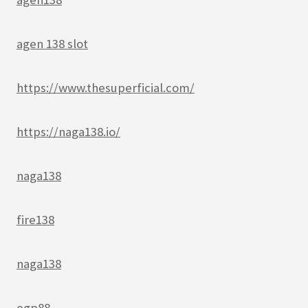
agen 138 slot
https://www.thesuperficial.com/
https://naga138.io/
naga138
fire138
naga138
egp88