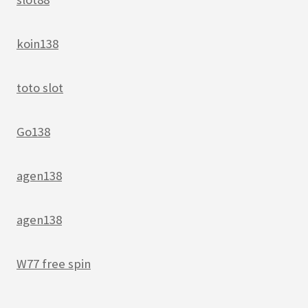
koin138
toto slot
Go138
agen138
agen138
W77 free spin