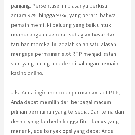
panjang. Persentase ini biasanya berkisar
antara 92% hingga 97%, yang berarti bahwa
pemain memiliki peluang yang baik untuk
memenangkan kembali sebagian besar dari
taruhan mereka. Ini adalah salah satu alasan
mengapa permainan slot RTP menjadi salah
satu yang paling populer di kalangan pemain
kasino online.
Jika Anda ingin mencoba permainan slot RTP,
Anda dapat memilih dari berbagai macam
pilihan permainan yang tersedia. Dari tema dan
desain yang berbeda hingga fitur bonus yang
menarik, ada banyak opsi yang dapat Anda