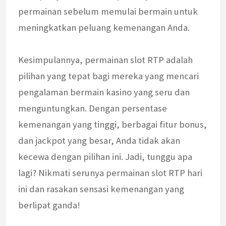
permainan sebelum memulai bermain untuk
meningkatkan peluang kemenangan Anda.
Kesimpulannya, permainan slot RTP adalah
pilihan yang tepat bagi mereka yang mencari
pengalaman bermain kasino yang seru dan
menguntungkan. Dengan persentase
kemenangan yang tinggi, berbagai fitur bonus,
dan jackpot yang besar, Anda tidak akan
kecewa dengan pilihan ini. Jadi, tunggu apa
lagi? Nikmati serunya permainan slot RTP hari
ini dan rasakan sensasi kemenangan yang
berlipat ganda!