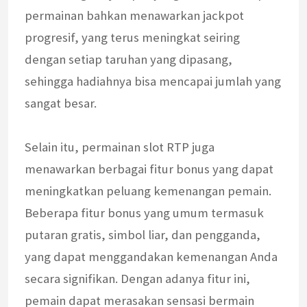
permainan bahkan menawarkan jackpot
progresif, yang terus meningkat seiring
dengan setiap taruhan yang dipasang,
sehingga hadiahnya bisa mencapai jumlah yang
sangat besar.
Selain itu, permainan slot RTP juga
menawarkan berbagai fitur bonus yang dapat
meningkatkan peluang kemenangan pemain.
Beberapa fitur bonus yang umum termasuk
putaran gratis, simbol liar, dan pengganda,
yang dapat menggandakan kemenangan Anda
secara signifikan. Dengan adanya fitur ini,
pemain dapat merasakan sensasi bermain