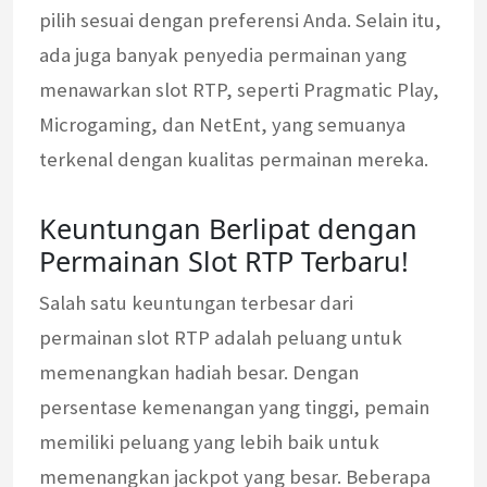
pilih sesuai dengan preferensi Anda. Selain itu,
ada juga banyak penyedia permainan yang
menawarkan slot RTP, seperti Pragmatic Play,
Microgaming, dan NetEnt, yang semuanya
terkenal dengan kualitas permainan mereka.
Keuntungan Berlipat dengan
Permainan Slot RTP Terbaru!
Salah satu keuntungan terbesar dari
permainan slot RTP adalah peluang untuk
memenangkan hadiah besar. Dengan
persentase kemenangan yang tinggi, pemain
memiliki peluang yang lebih baik untuk
memenangkan jackpot yang besar. Beberapa