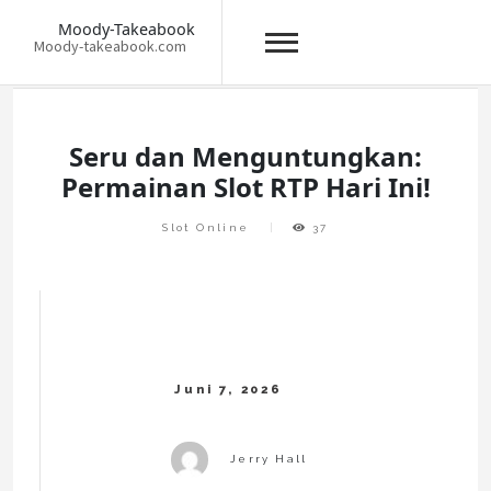
Moody-Takeabook
Moody-takeabook.com
Skip
to
content
Seru dan Menguntungkan:
Permainan Slot RTP Hari Ini!
Slot Online
37