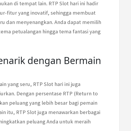
kan di tempat lain. RTP Slot hari ini hadir
ur-fitur yang inovatif, sehingga membuat
ru dan menyenangkan. Anda dapat memilih
i tema petualangan hingga tema fantasi yang
enarik dengan Bermain
 yang seru, RTP Slot hari ini juga
rkan. Dengan persentase RTP (Return to
ikan peluang yang lebih besar bagi pemain
n itu, RTP Slot juga menawarkan berbagai
eningkatkan peluang Anda untuk meraih