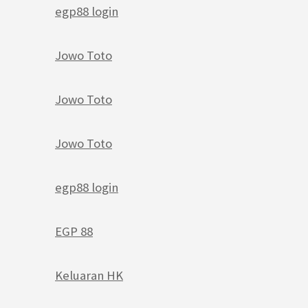
egp88 login
Jowo Toto
Jowo Toto
Jowo Toto
egp88 login
EGP 88
Keluaran HK