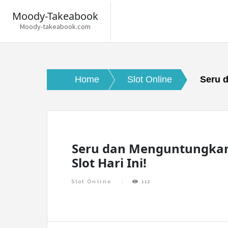
Moody-Takeabook
Moody-takeabook.com
Skip
to
content
Home
Slot Online
Seru d
Seru dan Menguntungkan
Slot Hari Ini!
Slot Online
112