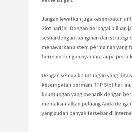
Jangan lewatkan juga kesempatan un
Slot hari ini. Dengan berbagai pilihan
sesuai dengan keinginan dan strategi b
menawarkan sistem permainan yang fa
bermain dengan nyaman tanpa perlu k
Dengan semua keuntungan yang ditawa
kesempatan bermain RTP Slot hari ini
keuntungan yang menarik dengan berma
memaksimalkan peluang Anda dengan m
yang sudah banyak tersebar di intern