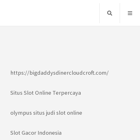
Search
https://bigdaddysdinercloudcroft.com/
Situs Slot Online Terpercaya
olympus situs judi slot online
Slot Gacor Indonesia