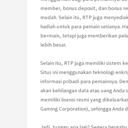
member, bonus deposit, dan bonus re
mudah. Selain itu, RTP juga menyedia
hadiah untuk para pemain setianya. H
bermain, tetapi juga memberikan pe
lebih besar.
Selain itu, RTP juga memiliki sistem 
Situs ini menggunakan teknologi enkri
informasi pribadi para pemainnya. Den
akan kehilangan data atau uang Anda sa
memiliki lisensi resmi yang dikeluar
Gaming Corporation), sehingga Anda 
Jadi, tunggu apa lagi? Segera bergab