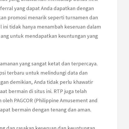
ferral yang dapat Anda dapatkan dengan
kan promosi menarik seperti turnamen dan
al ini tidak hanya menambah keseruan dalam
luang untuk mendapatkan keuntungan yang
keamanan yang sangat ketat dan terpercaya.
psi terbaru untuk melindungi data dan
gan demikian, Anda tidak perlu khawatir
at bermain di situs ini. RTP juga telah
kan oleh PAGCOR (Philippine Amusement and
dapat bermain dengan tenang dan aman.
ung dan rasakan keseruan dan keuntungan