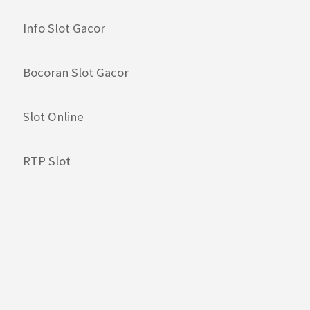
Info Slot Gacor
Bocoran Slot Gacor
Slot Online
RTP Slot