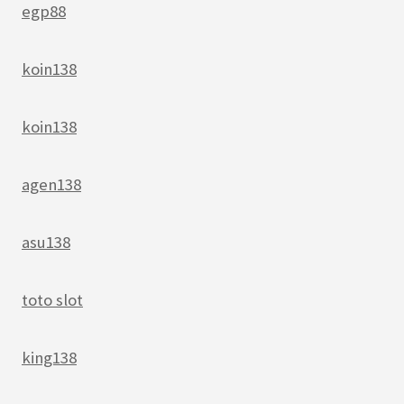
egp88
koin138
koin138
agen138
asu138
toto slot
king138