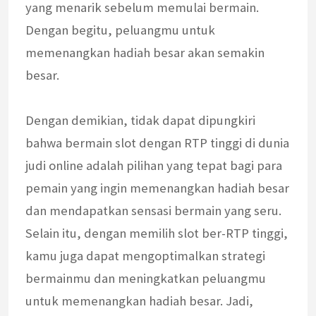
yang menarik sebelum memulai bermain.
Dengan begitu, peluangmu untuk
memenangkan hadiah besar akan semakin
besar.
Dengan demikian, tidak dapat dipungkiri
bahwa bermain slot dengan RTP tinggi di dunia
judi online adalah pilihan yang tepat bagi para
pemain yang ingin memenangkan hadiah besar
dan mendapatkan sensasi bermain yang seru.
Selain itu, dengan memilih slot ber-RTP tinggi,
kamu juga dapat mengoptimalkan strategi
bermainmu dan meningkatkan peluangmu
untuk memenangkan hadiah besar. Jadi,