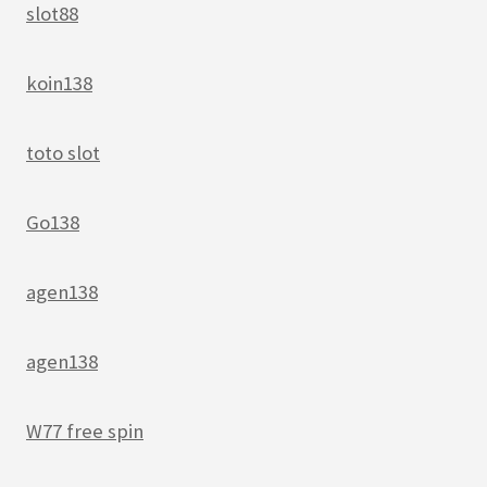
slot88
koin138
toto slot
Go138
agen138
agen138
W77 free spin