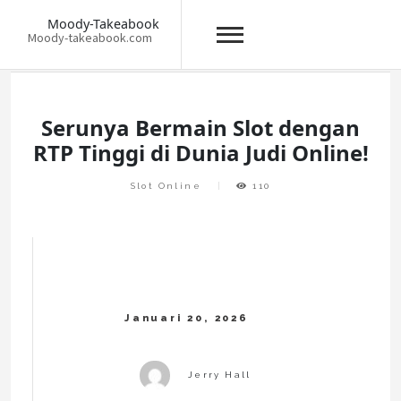
Moody-Takeabook
Moody-takeabook.com
Skip
to
content
Serunya Bermain Slot dengan
RTP Tinggi di Dunia Judi Online!
Slot Online
110