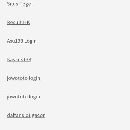
Situs Togel
Result HK
Asu138 Login
Kaskus138
jowototo login
jowototo login
daftar slot gacor