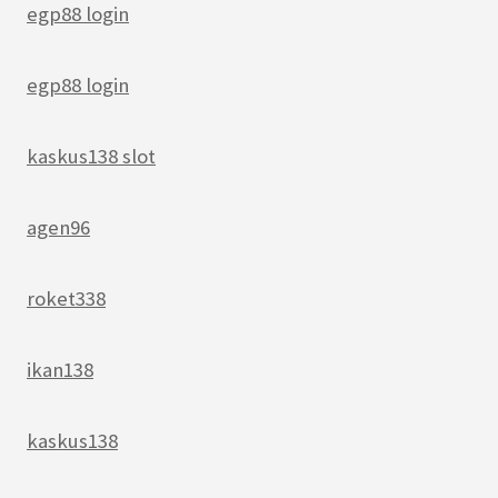
egp88 login
egp88 login
kaskus138 slot
agen96
roket338
ikan138
kaskus138