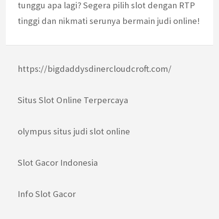
tunggu apa lagi? Segera pilih slot dengan RTP
tinggi dan nikmati serunya bermain judi online!
https://bigdaddysdinercloudcroft.com/
Situs Slot Online Terpercaya
olympus situs judi slot online
Slot Gacor Indonesia
Info Slot Gacor