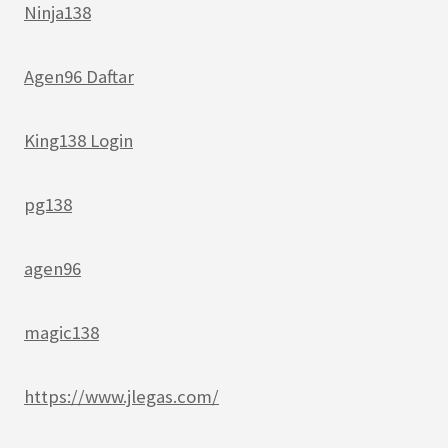
Ninja138
Agen96 Daftar
King138 Login
pg138
agen96
magic138
https://www.jlegas.com/