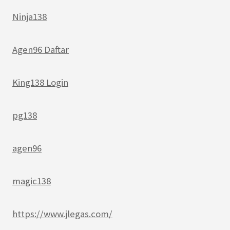
Ninja138
Agen96 Daftar
King138 Login
pg138
agen96
magic138
https://www.jlegas.com/