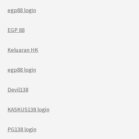
egp88 login
EGP 88
Keluaran HK
egp88 login
Devil138
KASKUS138 login
PG138 login