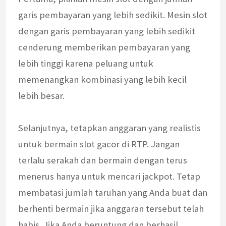
garis pembayaran yang lebih sedikit. Mesin slot
dengan garis pembayaran yang lebih sedikit
cenderung memberikan pembayaran yang
lebih tinggi karena peluang untuk
memenangkan kombinasi yang lebih kecil
lebih besar.
Selanjutnya, tetapkan anggaran yang realistis
untuk bermain slot gacor di RTP. Jangan
terlalu serakah dan bermain dengan terus
menerus hanya untuk mencari jackpot. Tetap
membatasi jumlah taruhan yang Anda buat dan
berhenti bermain jika anggaran tersebut telah
habis. Jika Anda beruntung dan berhasil