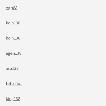
egp88
koin138
koin138
agen138
asu138
toto slot
king138