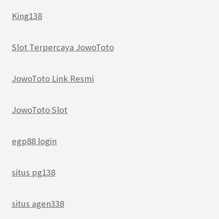
King138
Slot Terpercaya JowoToto
JowoToto Link Resmi
JowoToto Slot
egp88 login
situs pg138
situs agen338