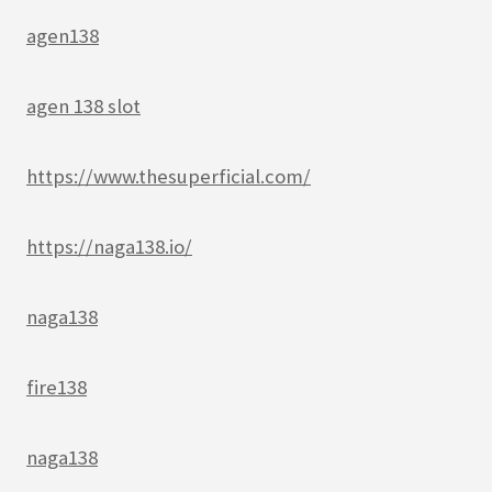
agen138
agen 138 slot
https://www.thesuperficial.com/
https://naga138.io/
naga138
fire138
naga138