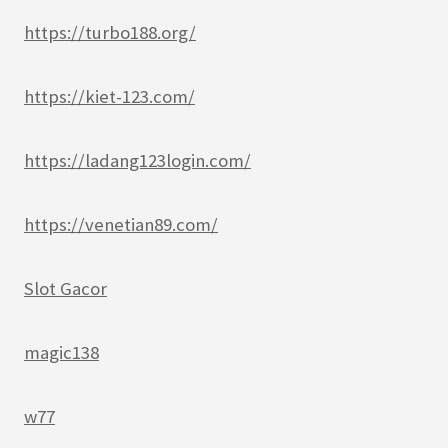
https://turbo188.org/
https://kiet-123.com/
https://ladang123login.com/
https://venetian89.com/
Slot Gacor
magic138
w77