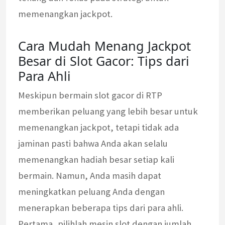
memenangkan jackpot.
Cara Mudah Menang Jackpot
Besar di Slot Gacor: Tips dari
Para Ahli
Meskipun bermain slot gacor di RTP
memberikan peluang yang lebih besar untuk
memenangkan jackpot, tetapi tidak ada
jaminan pasti bahwa Anda akan selalu
memenangkan hadiah besar setiap kali
bermain. Namun, Anda masih dapat
meningkatkan peluang Anda dengan
menerapkan beberapa tips dari para ahli.
Pertama, pilihlah mesin slot dengan jumlah