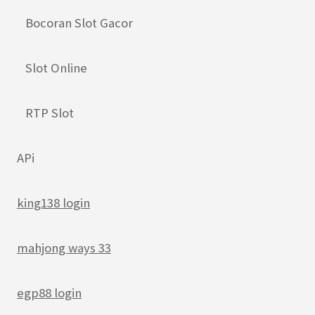
Bocoran Slot Gacor
Slot Online
RTP Slot
APi
king138 login
mahjong ways 33
egp88 login