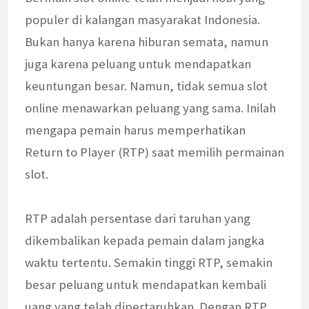
populer di kalangan masyarakat Indonesia.
Bukan hanya karena hiburan semata, namun
juga karena peluang untuk mendapatkan
keuntungan besar. Namun, tidak semua slot
online menawarkan peluang yang sama. Inilah
mengapa pemain harus memperhatikan
Return to Player (RTP) saat memilih permainan
slot.
RTP adalah persentase dari taruhan yang
dikembalikan kepada pemain dalam jangka
waktu tertentu. Semakin tinggi RTP, semakin
besar peluang untuk mendapatkan kembali
uang yang telah dipertaruhkan. Dengan RTP