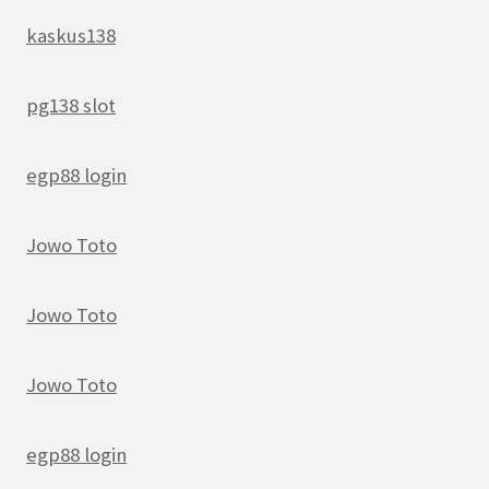
kaskus138
pg138 slot
egp88 login
Jowo Toto
Jowo Toto
Jowo Toto
egp88 login