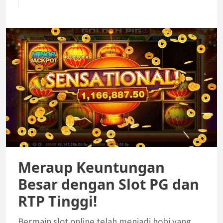
Meraup Keuntungan
Besar dengan Slot PG dan
RTP Tinggi!
Bermain slot online telah menjadi hobi yang