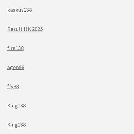
kaskus138
Result HK 2025
fire138
agen96
fly88
King138
King138