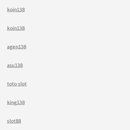
koin138
koin138
agen138
asu138
toto slot
king138
slot88